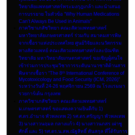
วิทยาลัยแพทยศาสตร์พระมงกุฎเกล้า และนำเสนอ
การบรรยาย ในหัวข้อ “Why Human Medications
Can’t Always Be Used in Animals”
ภาควิชาเภสัชวิทยา คณะสัตวแพทยศาสตร์
มหาวิทยาลัยเกษตรศาสตร์ ร่วมกับ สมาคมสารพิษ
จากเชื้อราแห่งประเทศไทย ศูนย์วิจัยและนวัตกรรม
ทางสัตวแพทย์ คณะสัตวแพทยศาสตร์และบัณฑิต
วิทยาลัย มหาวิทยาลัยเกษตรศาสตร์ ขอเชิญผู้สนใจ
เข้าร่วมการประชุมวิชาการระดับนานาชาติด้านสาร
พิษจากเชื้อรา “The 8ᵗʰ International Conference of
Mycotoxicology and Food Security (ICM, 2026)”
ระหว่างวันที่ 24-26 พฤศจิกายน 2569 ณ โรงแรมมา
รวยการ์เด้น กรุงเทพ
ภาควิชาเภสัชวิทยา คณะสัตวแพทยศาสตร์
ม.เกษตรศาสตร์ ขอแสดงความยินดีกับ 1)
ศ.ดร.อำนาจ พัวพลเทพ 2) รศ.ดร.ศรัญญา พัวพลเทพ
3) นางสาวนฤมล กลางแก้ว 4) นางสาวนภสร เผ่าชู
ศักดิ์ และ 5) รศ.ดร.น.สพ.ณัฐสิทธิ์ ตันสกุล ที่ไ้ด้รับการ