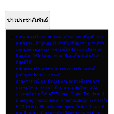
ข่าวประชาสัมพันธ์
ขอน้อมดวงใจถวายความอาลัยอย่างหาที่สุดมิได้แด่
สมเด็จพระเจ้าลูกเธอ เจ้าฟ้าพัชรกิติยาภา นเรนทิรา
เทพยวดีกรมหลวงราชสาริณีสิริพัชร มหาวัชรราช
ธิดา ด้วยสํานึกในพระกรุณาธิคุณเป็นล้นพ้นอันหา
ที่สุดมิได้
หลักสูตรเภสัชและพิษวิทยาทางการสัตวแพทย์
(หลักสูตรปรับปรุง ๒๕๖๙)
ศาสตราจารย์ ดร. อำนาจ พัวพลเทพ เข้าร่วมการ
ประชุมวิชาการประจำปีสมาคมเภสัชวิทยาแห่ง
ประเทศไทย ครั้งที่ 47 "Theme: Global Trends and
Emerging Innovations in Pharmacology" ระหว่างวัน
ที่ 13-14 พ.ค. 69 ณ ห้องประชุมพลโทผ่อง-จำลอง มี
คุณเอี่ยม ชั้น 10 อาคารพัชรกิติยาภา รพ.รร.6 และ